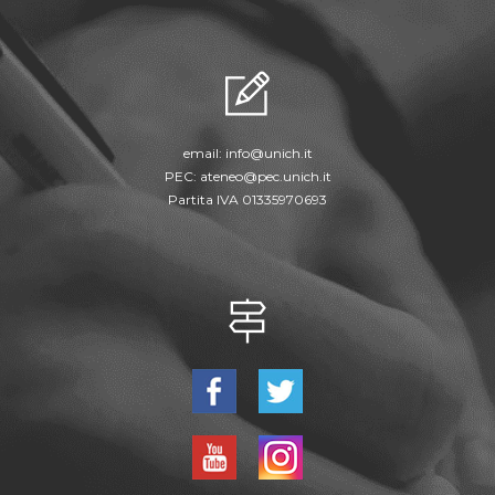
email:
info@unich.it
PEC:
ateneo@pec.unich.it
Partita IVA 01335970693