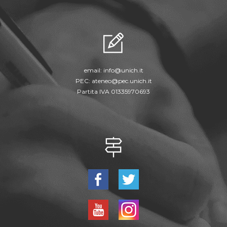
email:
info@unich.it
PEC:
ateneo@pec.unich.it
Partita IVA 01335970693