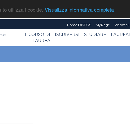
ito utilizza i cookie.
Visualizza informativa completa
Home DISEGS
MyPage
Webmail 
IL CORSO DI
ISCRIVERSI
STUDIARE
LAUREA
rese
LAUREA