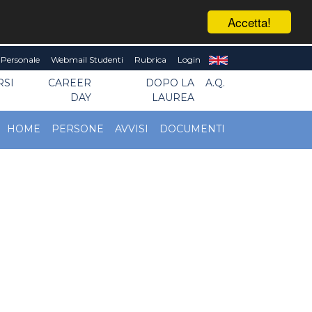
Accetta!
Personale
Webmail Studenti
Rubrica
Login
RSI
CAREER
DOPO LA
A.Q.
DAY
LAUREA
HOME
PERSONE
AVVISI
DOCUMENTI