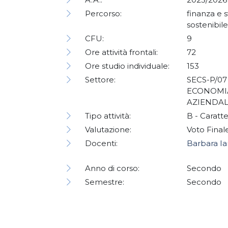
Percorso:
finanza e 
sostenibil
CFU:
9
Ore attività frontali:
72
Ore studio individuale:
153
Settore:
SECS-P/07 
ECONOMI
AZIENDA
Tipo attività:
B - Caratt
Valutazione:
Voto Final
Docenti:
Barbara I
Anno di corso:
Secondo
Semestre:
Secondo