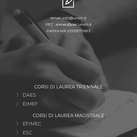
email:
info@unich.it
PEC:
ateneo@pec.unich.it
Partita IVA 01335970693
E
CORSI DI LAUREA TRIENNALE
DAES
EIMEF
CORSI DI LAUREA MAGISTRALE
EFIMEC
ESC