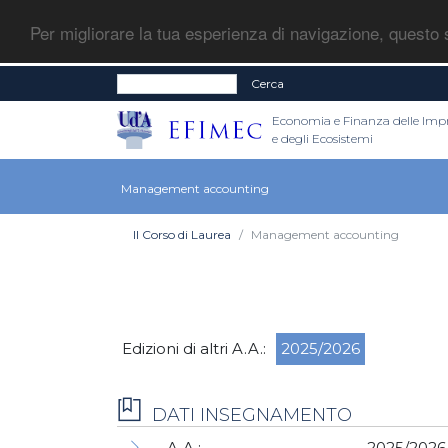
Per migliorare la tua esperienza di navigazione, questo s
Cerca
Economia e Finanza delle Imp
e degli Ecosistemi
Management accounting
Il Corso di Laurea
Management accounting
Edizioni di altri A.A.:
2025/2026
DATI INSEGNAMENTO
A.A.:
2025/2026