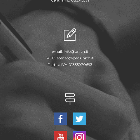
Centralino 085.45371
email:
info@unich.it
PEC:
ateneo@pec.unich.it
Partita IVA 01335970693