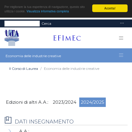
Per migliorare la tua esperienza di navigazione, questo sito
Accetta!
utilizza i cookie.
Visualizza informativa completa
Cerca
Economia delle industrie creative
Il Corso di Laurea
Economia delle industrie creative
Edizioni di altri A.A.:
2023/2024
2024/2025
DATI INSEGNAMENTO
A.A.: